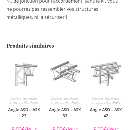
Kit de jonction pour raccordement, sans le kit vous
ne pourrez pas rassembler vos structures
métalliques, ni la sécuriser !
Produits similaires
Pieds et Structures
,
Pieds et Structures
,
Pieds et Structures
,
Structure Alu
,
Angle
Structure Alu
,
Angle
Structure Alu
,
Angle
Angle ASD – ASX
Angle ASD – ASX
Angle ASD – ASX
23
33
42
9,00
€
/jour
9,00
€
/jour
9,00
€
/jour