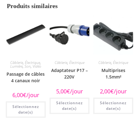
Produits similaires
Câblerie
,
Électrique
,
Câblerie
,
Électrique
Câblerie
,
Électrique
Lumière
,
Son
,
Vidéo
Adaptateur P17 –
Multiprises
Passage de câbles
220V
1.5mm²
4 canaux noir
5,00
€
/jour
2,00
€
/jour
6,00
€
/jour
Sélectionnez
Sélectionnez
Sélectionnez
date(s)
date(s)
date(s)