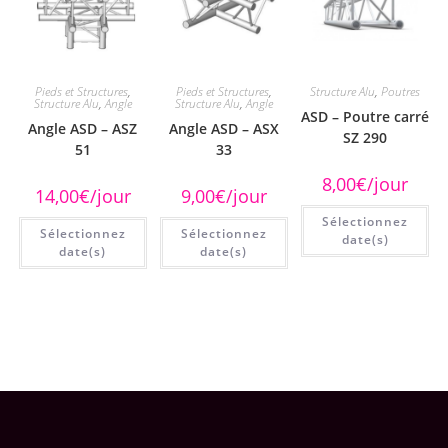
Pieds et Structures
,
Pieds et Structures
,
Structure Alu
,
Poutres
Structure Alu
,
Angle
Structure Alu
,
Angle
ASD – Poutre carré
Angle ASD – ASZ
Angle ASD – ASX
SZ 290
51
33
8,00
€
/jour
14,00
€
/jour
9,00
€
/jour
Sélectionnez
Sélectionnez
Sélectionnez
date(s)
date(s)
date(s)